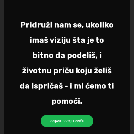
Pridruži nam se, ukoliko
imaš viziju šta je to
bitno da podeliš, i
životnu priču koju želiš
da ispričaš - i mi ćemo ti
pomoći.
PRIJAVU SVOJU PRIČU