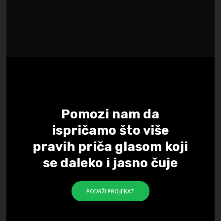
Pomozi nam da
ispričamo što više
pravih priča glasom koji
se daleko i jasno čuje
PODRŽI PROJEKAT