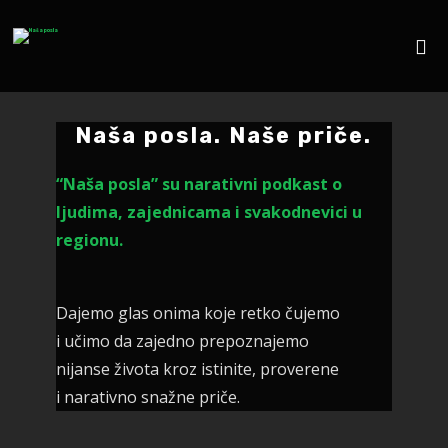
Naša posla. Naše priče.
“Naša posla” su narativni podkast o
ljudima, zajednicama i svakodnevici u
regionu.
Dajemo glas onima koje retko čujemo
i učimo da zajedno prepoznajemo
nijanse života kroz istinite, proverene
i narativno snažne priče.