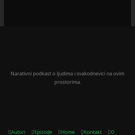
Narativni podkast o ljudima i svakodnevici na ovim
prostorima.
Autori
Epizode
Home
Kontakt
O