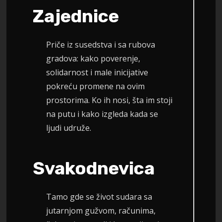
Zajednice
Priče iz susedstva i sa rubova
gradova: kako poverenje,
solidarnost i male inicijative
pokreću promene na ovim
prostorima. Ko ih nosi, šta im stoji
na putu i kako izgleda kada se
ljudi udruže.
Svakodnevica
Tamo gde se život sudara sa
jutarnjom gužvom, računima,