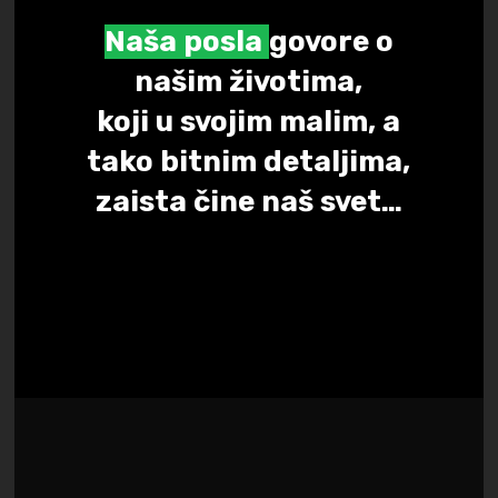
Naša posla
govore o
našim životima,
koji u svojim malim, a
tako bitnim detaljima,
zaista čine naš svet…